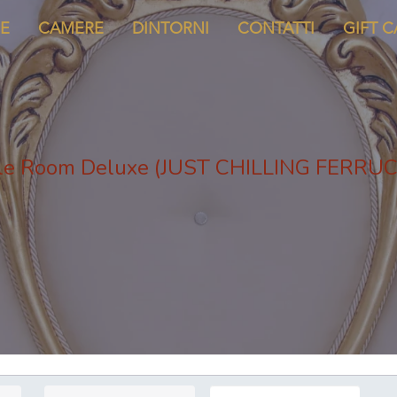
E
CAMERE
DINTORNI
CONTATTI
GIFT 
ple Room Deluxe (JUST CHILLING FERRUC