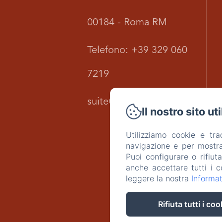
00184 - Roma RM
Telefono: +39 329 060
7219
suite@justchilling.info
Il nostro sito ut
Utilizziamo cookie e tr
navigazione e per mostrar
Puoi configurare o rifiut
anche accettare tutti i c
leggere la nostra
Informat
Rifiuta tutti i coo