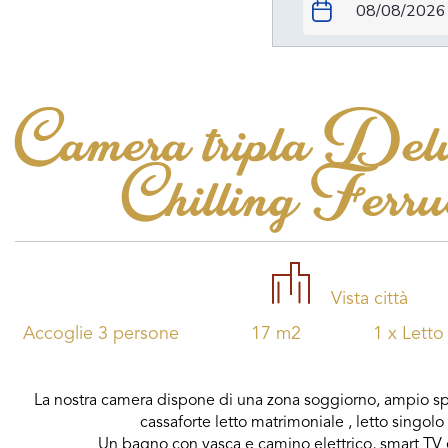
Camera tripla Del
Chilling Ferru
Vista città
Accoglie 3 persone
17 m2
1 x Lett
La nostra camera dispone di una zona soggiorno, ampio spaz
cassaforte letto matrimoniale , letto singolo
Un bagno con vasca e camino elettrico, smart TV