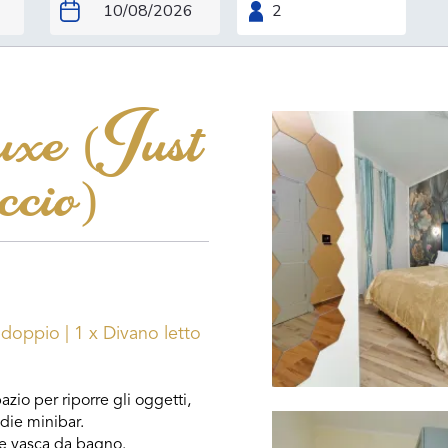
uxe (Just
ccio)
o doppio
|
1 x Divano letto
io per riporre gli oggetti,
 die minibar.
 e vasca da bagno.