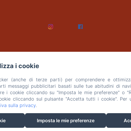
ilizza i cookie
acker (anche di terze parti) per comprendere e ottimizz
ti messaggi pubblicitari basati sulle tue abitudini di navi
are i cookie cliccando su "Imposta le mie preferenze" o "Rif
ookie cliccando sul pulsante "Accetta tutti i cookie". Per ul
EN
IT
PT-BR
iva sulla privacy
.
kie
Imposta le mie preferenze
Acc
Funziona con Amenitiz