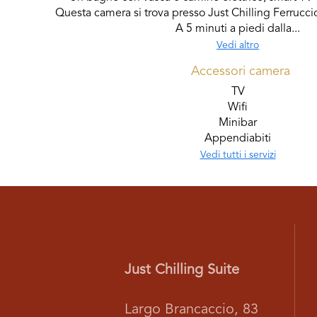
Questa camera si trova presso Just Chilling Ferruccio
A 5 minuti a piedi dalla...
Vedi altro
Accessori camera
TV
Wifi
Minibar
Appendiabiti
Vedi tutti i servizi
Just Chilling Suite
Largo Brancaccio, 83