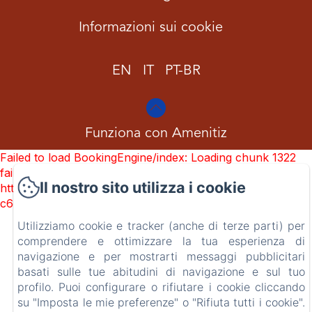
Informazioni sui cookie
EN
IT
PT-BR
Funziona con Amenitiz
Failed to load BookingEngine/index: Loading chunk 1322
failed. (missing:
Il nostro sito utilizza i cookie
https://d1cmur5l0xva3h.cloudfront.net/packs/1322-
c6e932f9d3d27b65-1bf7c4dc6a241241.js)
Utilizziamo cookie e tracker (anche di terze parti) per
comprendere e ottimizzare la tua esperienza di
navigazione e per mostrarti messaggi pubblicitari
basati sulle tue abitudini di navigazione e sul tuo
profilo. Puoi configurare o rifiutare i cookie cliccando
su "Imposta le mie preferenze" o "Rifiuta tutti i cookie".